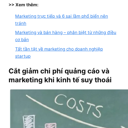
>> Xem thêm:
Marketing trực tiếp và 6 sai lầm phổ biến nên
tránh
Marketing và bán hàng – phân biệt từ những điều
cơ bản
Tất tần tật về marketing cho doanh nghiệp
startup
Cắt giảm chi phí quảng cáo và
marketing khi kinh tế suy thoái