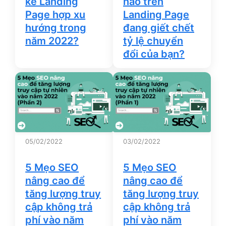
kế Landing
nào trên
Page hợp xu
Landing Page
hướng trong
đang giết chết
năm 2022?
tỷ lệ chuyển
đổi của bạn?
05/02/2022
03/02/2022
5 Mẹo SEO
5 Mẹo SEO
nâng cao để
nâng cao để
tăng lượng truy
tăng lượng truy
cập không trả
cập không trả
phí vào năm
phí vào năm