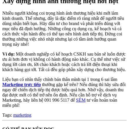
Xây dựng hình ảnh thương hiệu hời hợt
Nhiều người không coi trọng hình ảnh thương hiệu khi mới làm
kinh doanh. Thế nhưng, đây là đặc điểm rõ ràng nhất để người tiêu
dùng nhận biết bạn. Hãy đầu tư cho brand và phát triển đúng với
mục tiêu đã định hướng. Những công cụ dụng cụ, kế hoạch và cả
cách thức vận hành đều có thể tạo nên hình ảnh tiếp thị. Đừng coi
thường những việc nhỏ nhặt nhưng lại có tầm ảnh hưởng quan
trọng này nhé!
Ví dụ:
Một doanh nghiệp có kế hoạch CSKH sau bán sẽ luôn được
ưu ái hơn đơn vị không có hành động nào khác. Cụ thể như việc sử
dụng lời cảm ơn, lời chào khách hoặc cách trả lời điện thoại khi
khách hàng gọi tới. Tất cả đều góp phần xây dựng cho thương hiệu.
Liệu bạn có nhìn thấy chính bản thân mình tại 1 trong 6 sai lầm
Marketing trực tiếp
thường gặp kể trên? Nếu đúng thì hãy sửa đổi
ngay để chiến dịch tiếp thị được hiệu quả hơn. Nhờ vậy, doanh thu
đạt được mới có thể trở nên ổn định. Nếu cần hỗ trợ về dịch vụ
Marketing, hãy liên hệ 091 996 5117 để
SÉM
tư vấn hoàn toàn
miễn phí!
Tags:
marketing