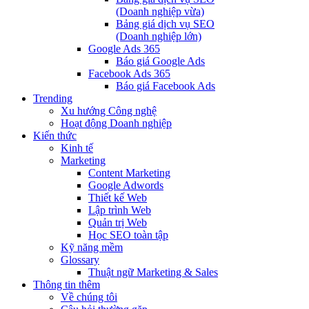
(Doanh nghiệp vừa)
Bảng giá dịch vụ SEO
(Doanh nghiệp lớn)
Google Ads 365
Báo giá Google Ads
Facebook Ads 365
Báo giá Facebook Ads
Trending
Xu hướng Công nghệ
Hoạt động Doanh nghiệp
Kiến thức
Kinh tế
Marketing
Content Marketing
Google Adwords
Thiết kế Web
Lập trình Web
Quản trị Web
Học SEO toàn tập
Kỹ năng mềm
Glossary
Thuật ngữ Marketing & Sales
Thông tin thêm
Về chúng tôi