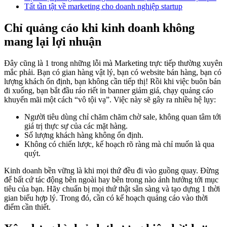
Tất tần tật về marketing cho doanh nghiệp startup
Chỉ quảng cáo khi kinh doanh không
mang lại lợi nhuận
Đây cũng là 1 trong những lỗi mà Marketing trực tiếp thường xuyên
mắc phải. Bạn có gian hàng vật lý, bạn có website bán hàng, bạn có
lượng khách ổn định, bạn không cần tiếp thị! Rồi khi việc buôn bán
đi xuống, bạn bắt đầu ráo riết in banner giảm giá, chạy quảng cáo
khuyến mãi một cách “vô tội vạ”. Việc này sẽ gây ra nhiều hệ lụy:
Người tiêu dùng chỉ chăm chăm chờ sale, không quan tâm tới
giá trị thực sự của các mặt hàng.
Số lượng khách hàng không ổn định.
Không có chiến lược, kế hoạch rõ ràng mà chỉ muốn là qua
quýt.
Kinh doanh bền vững là khi mọi thứ đều đi vào guồng quay. Đừng
để bất cứ tác động bên ngoài hay bên trong nào ảnh hưởng tới mục
tiêu của bạn. Hãy chuẩn bị mọi thứ thật sẵn sàng và tạo dựng 1 thời
gian biểu hợp lý. Trong đó, cần có kế hoạch quảng cáo vào thời
điểm cần thiết.