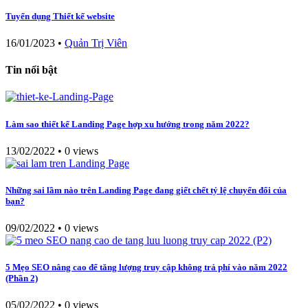
Tuyển dụng Thiết kế website
16/01/2023
•
Quản Trị Viên
Tin nổi bật
Làm sao thiết kế Landing Page hợp xu hướng trong năm 2022?
13/02/2022
•
0 views
Những sai lầm nào trên Landing Page đang giết chết tỷ lệ chuyển đổi của
bạn?
09/02/2022
•
0 views
5 Mẹo SEO nâng cao để tăng lượng truy cập không trả phí vào năm 2022
(Phần 2)
05/02/2022
•
0 views