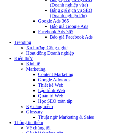
(Doanh nghiệp vừa)
Bảng giá dịch vụ SEO
(Doanh nghiệp lớn)
Google Ads 365
Báo giá Google Ads
Facebook Ads 365
Báo giá Facebook Ads
Trending
Xu hướng Công nghệ
Hoạt động Doanh nghiệp
Kiến thức
Kinh tế
Marketing
Content Marketing
Google Adwords
Thiết kế Web
Lập trình Web
Quản trị Web
Học SEO toàn tập
Kỹ năng mềm
Glossary
Thuật ngữ Marketing & Sales
Thông tin thêm
Về chúng tôi