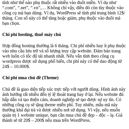
tính như thế nào phụ thuộc rất nhiều vào đuôi miền. Ví dụ như
“.com”, “.net”, “.vn”,… Không chỉ vậy, điều đó còn tùy thuộc vào
công cụ mà bạn dùng. Ví dụ, WordPress sẽ tính phí trung bình 12$/
tháng. Con số này có thể tăng hoặc giảm, phụ thuộc vào đuôi mà
bạn chọn.
Chi phí hosting, thuê máy chủ
Hợp đồng hosting thường là 6 tháng. Chi phí nhiều hay ít phụ thuộc
vào nhu cầu lưu trữ và số lượng truy cập website. Đảm bảo trang
web luôn có tốc độ tải nhanh nhất. Nếu vẫn tính theo công cụ
wordpress được sử dụng phổ biến, chi phí này có thể dao động từ
24$ – 10.000$.
Chi phí mua chủ đề (Theme)
Chủ đề là giao diện tiếp xúc trực tiếp với người dùng. Hình ảnh này
ảnh hưởng rất nhiều đến tỷ lệ thoát trang hay ở lại. Nếu website đủ
hấp dẫn và tạo thiện cảm, doanh nghiệp sẽ tạo được sự uy tín. Có
những công cụ sẽ tặng theme miễn phí. Tuy nhiên, mẫu mã này
thường khá đại trà và được nhiều nơi sử dụng. Vì vậy, nếu muốn
quản trị 1 website unique, bạn cần mua chủ đề đẹp – độc – lạ. Giá
thành sẽ từ 20$ – 200$ nếu mua trên WordPress.