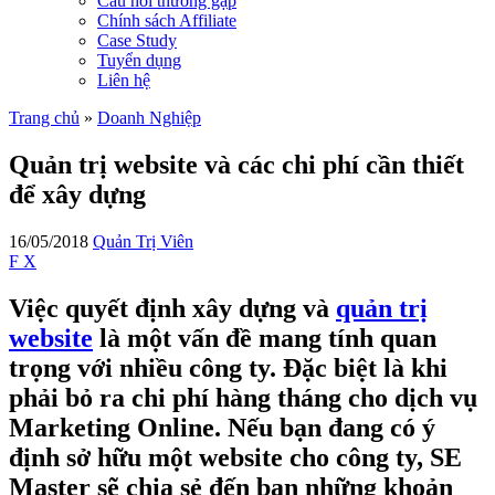
Câu hỏi thường gặp
Chính sách Affiliate
Case Study
Tuyển dụng
Liên hệ
Trang chủ
»
Doanh Nghiệp
Quản trị website và các chi phí cần thiết
để xây dựng
16/05/2018
Quản Trị Viên
F
X
Việc quyết định xây dựng và
quản trị
website
là một vấn đề mang tính quan
trọng với nhiều công ty. Đặc biệt là khi
phải bỏ ra chi phí hàng tháng cho dịch vụ
Marketing Online. Nếu bạn đang có ý
định sở hữu một website cho công ty, SE
Master sẽ chia sẻ đến bạn những khoản