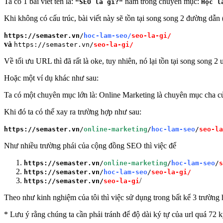
Ta có 1 bài viết tên là:
nằm trong chuyên mục:
"SEO là gì?"
Học l
Khi không có cấu trúc, bài viết này sẽ tồn tại song song 2 đường dẫn 
https://semaster.vn
/
hoc-lam-seo/
seo-la-gi/
và
https://semaster.vn/
seo-la-gi/
Về tối ưu URL thì đã rất là oke, tuy nhiên, nó lại tồn tại song song 2
Hoặc một ví dụ khác như sau:
Ta có một chuyên mục lớn là: Online Marketing là chuyên mục cha 
Khi đó ta có thể xay ra trường hợp như sau:
https://semaster.vn
/
online-marketing
/
hoc-lam-seo
/
seo-la
Như nhiều trường phái của cộng đồng SEO thì việc để
https://semaster.vn
/
online-marketing
/
hoc-lam-seo
/
s
https://semaster.vn
/
hoc-lam-seo
/
seo-la-gi/
/
https://semaster.vn/
seo-la-gi
Theo như kinh nghiệm của tôi thì việc sử dụng trong bất kể 3 trường
* Lưu ý rằng chúng ta cần phải tránh để độ dài ký tự của url quá 72 k