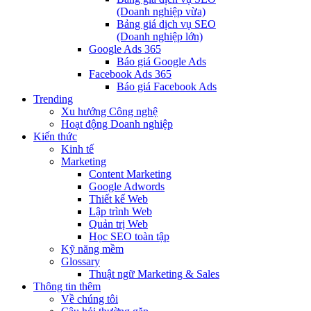
(Doanh nghiệp vừa)
Bảng giá dịch vụ SEO
(Doanh nghiệp lớn)
Google Ads 365
Báo giá Google Ads
Facebook Ads 365
Báo giá Facebook Ads
Trending
Xu hướng Công nghệ
Hoạt động Doanh nghiệp
Kiến thức
Kinh tế
Marketing
Content Marketing
Google Adwords
Thiết kế Web
Lập trình Web
Quản trị Web
Học SEO toàn tập
Kỹ năng mềm
Glossary
Thuật ngữ Marketing & Sales
Thông tin thêm
Về chúng tôi