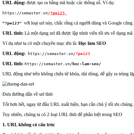
URL động:
được tạo ra bằng mã hoặc các thông số. Ví dụ:
https://semaster.vn/
?p=123
với loại url này, chắc rằng cả người dùng và Google cũng
"?p=123"
URL tĩnh:
Là một dạng url đã được lập trình viên tối ưu về dạng mã 
Ví dụ như ta có một chuyên mục tên là:
Học làm SEO
URL động:
https://semaster.vn/
?p=123
URL tĩnh:
https://semaster.vn/
hoc-lam-seo/
URL động như trên không chứa từ khóa, dài dòng, dễ gây ra trùng lặ
Đưa đường dẫn về url tĩnh
Tốt hơn hết, ngay từ đầu URL xuất hiện, bạn cần chú ý tối ưu chúng. V
Tuy nhiên, chúng ta có 2 loại URL tĩnh để phân biệt trong SEO
1. URL không có cấu trúc