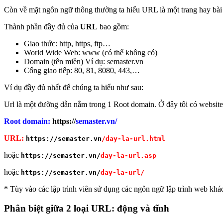
Còn về mặt ngôn ngữ thông thường ta hiểu URL là một trang hay bài v
Thành phần đầy đủ của
URL
bao gồm:
Giao thức: http, https, ftp…
World Wide Web: www (có thể không có)
Domain (tên miền) Ví dụ: semaster.vn
Cổng giao tiếp: 80, 81, 8080, 443,…
Ví dụ đầy đủ nhất để chúng ta hiểu như sau:
Url là một đường dẫn nằm trong 1 Root domain. Ở đây tôi có website l
Root domain:
https://
semaster.vn/
URL:
https://semaster.vn
/day-la-url.html
hoặc
https://semaster.vn/
day-la-url.asp
hoặc
https://semaster.vn/
day-la-url/
* Tùy vào các lập trình viên sử dụng các ngôn ngữ lập trình web khác
Phân biệt giữa 2 loại URL: động và tĩnh