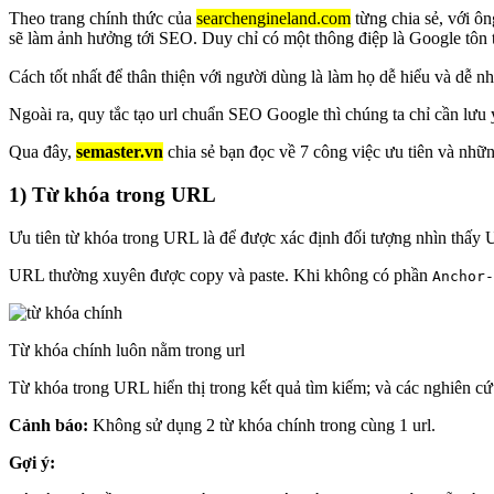
Theo trang chính thức của
searchengineland.com
từng chia sẻ, với ôn
sẽ làm ảnh hưởng tới SEO. Duy chỉ có một thông điệp là Google tôn 
Cách tốt nhất để thân thiện với người dùng là làm họ dễ hiểu và dễ n
Ngoài ra, quy tắc tạo url chuẩn SEO Google thì chúng ta chỉ cần lưu 
Qua đây,
semaster.vn
chia sẻ bạn đọc về 7 công việc ưu tiên và n
1) Từ khóa trong URL
Ưu tiên từ khóa trong URL là để được xác định đối tượng nhìn thấy U
URL thường xuyên được copy và paste. Khi không có phần
Anchor-
Từ khóa chính luôn nằm trong url
Từ khóa trong URL hiển thị trong kết quả tìm kiếm; và các nghiên cứ
Cảnh báo:
Không sử dụng 2 từ khóa chính trong cùng 1 url.
Gợi ý: