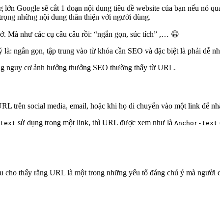
g lớn Google sẽ cắt 1 đoạn nội dung tiêu đề website của bạn nếu nó quá
trọng những nội dung thân thiện với người dùng.
hớ. Mà như các cụ câu câu rồi: “ngắn gọn, súc tích” ,… 😀
ý là: ngắn gọn, tập trung vào từ khóa cần SEO và đặc biệt là phải dễ nh
hững nguy cơ ảnh hưởng thưởng SEO thường thấy từ URL.
RL trên social media, email, hoặc khi họ di chuyển vào một link để nh
sử dụng trong một link, thì URL được xem như là
text
Anchor-text
u cho thấy rằng URL là một trong những yếu tố đáng chú ý mà người dù