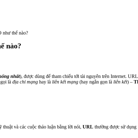
O như thế nào?
hế nào?
thống nhất
)
, được dùng để tham chiếu tới tài nguyên trên Internet. URL
 gọi là
địa chỉ mạng
hay là
liên kết mạng
(hay ngắn gọn là
liên kết
) –
T
kỹ thuật và các cuộc thảo luận bằng lời nói,
URL
thường được sử dụng 