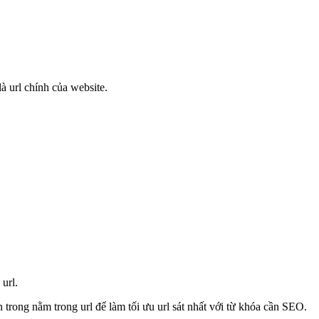
là url chính của website.
url.
 trong nằm trong url để làm tối ưu url sát nhất với từ khóa cần SEO.