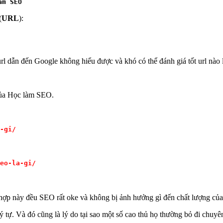
àm SEO
(
URL
):
 url dẫn đến Google không hiểu được và khó có thể đánh giá tốt url nào 
của Học làm SEO.
-gi/
eo-la-gi/
 hợp này đều SEO rất oke và không bị ảnh hưởng gì đến chất lượng của 
ý tự. Và đó cũng là lý do tại sao một số cao thủ họ thường bỏ đi chuyên