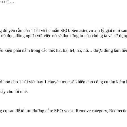
m seo”,…
đủ yêu cầu của 1 bài viết chuẩn SEO. Semaster.vn xin lý giải như sau
nó đọc, đồng nghĩa với việc nó sẽ đọc từng từ của chúng ta và sử dụng
iều kiện phải nằm trong các thẻ: h2, h3, h4, h5, h6… được dùng làm tiêu
rl hơn cho 1 bài viết hay 1 chuyên mục sẽ khiến cho công cụ tìm kiếm 
này cho tôi nhé.
g cụ sau để tối ưu đường dẫn: SEO yoast, Remove category, Redirect