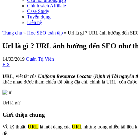
Câu hỏi thường gặp
Chính sách Affiliate
Case Study
Tuyển dụng
Liên hệ
Trang chủ
»
Học SEO toàn tập
»
Url là gì ? URL ảnh hưởng đến SE
Url là gì ? URL ảnh hưởng đến SEO như t
14/03/2019
Quản Trị Viên
F
X
URL
, viết tắt của
Uniform Resource Locator
(
Định vị Tài nguyên 
khác nhau được tham chiếu tới bằng địa chỉ, chính là URL, còn được
Url là gì?
Giới thiệu chung
Về kỹ thuật,
URL
là một dạng của
URI
, nhưng trong nhiều tài liệu 
đề.