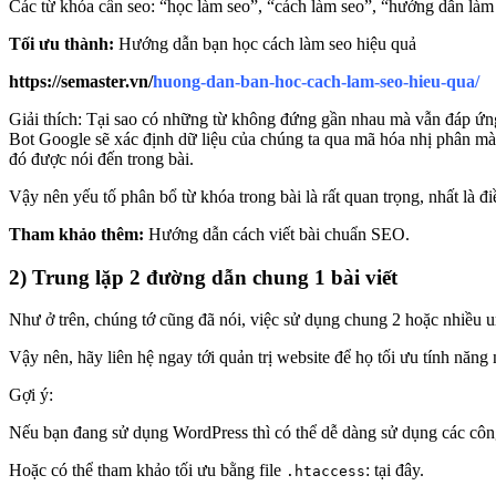
Các từ khóa cần seo: “học làm seo”, “cách làm seo”, “hướng dẫn là
Tối ưu thành:
Hướng dẫn bạn học cách làm seo hiệu quả
https://semaster.vn/
huong-dan-ban-hoc-cach-lam-seo-hieu-qua/
Giải thích: Tại sao có những từ không đứng gần nhau mà vẫn đáp ứng 
Bot Google sẽ xác định dữ liệu của chúng ta qua mã hóa nhị phân mà 
đó được nói đến trong bài.
Vậy nên yếu tố phân bổ từ khóa trong bài là rất quan trọng, nhất là đ
Tham khảo thêm:
Hướng dẫn cách viết bài chuẩn SEO.
2) Trung lặp 2 đường dẫn chung 1 bài viết
Như ở trên, chúng tớ cũng đã nói, việc sử dụng chung 2 hoặc nhiều u
Vậy nên, hãy liên hệ ngay tới quản trị website để họ tối ưu tính năng 
Gợi ý:
Nếu bạn đang sử dụng WordPress thì có thể dễ dàng sử dụng các côn
Hoặc có thể tham khảo tối ưu bằng file
: tại đây.
.htaccess