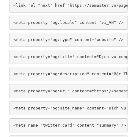
<link rel="next" href="https://semaster.vn/page/2/
<meta property="og:locale" content="vi_VN" />
<meta property="og:type" content="website" />
<meta property="og:title" content="Dịch vụ cung ứn
<meta property="og:description" content="Bậc Thầy 
<meta property="og:url" content="https://semaster.
<meta property="og:site_name" content="Dịch vụ cun
<meta name="twitter:card" content="summary" />