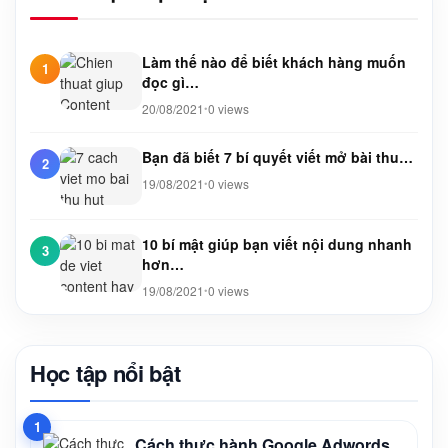
Làm thế nào để biết khách hàng muốn
1
đọc gì…
20/08/2021
0 views
•
Bạn đã biết 7 bí quyết viết mở bài thu…
2
19/08/2021
0 views
•
10 bí mật giúp bạn viết nội dung nhanh
3
hơn…
19/08/2021
0 views
•
Học tập nổi bật
1
Cách thực hành Google Adwords