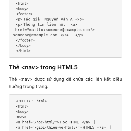
 <html>
 <body>
 <footer>
Tác giả: Nguyễn Văn A
 <p>
 </p>
Thông tin liên hệ: 
 <p>
 <a>
 href="mailto:someone@example.com">

someone@example.com
.
 </a>
 </p>
 </footer>
 </body>
 </html>
Thẻ <nav> trong HTML5
Thẻ <nav> được sử dụng để chứa các liên kết điều
hướng trong trang.
 <!DOCTYPE html>
 <html>
 <body>
 <nav>
Học HTML
 <a href="/hoc-html/">
 </a>
HTML5
 <a href="/gioi-thieu-ve-html5/">
 </a>