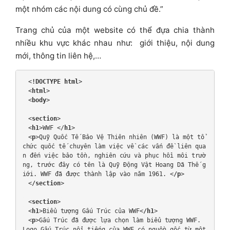
một nhóm các nội dung có cùng chủ đề.”
Trang chủ của một website có thể đựa chia thành
nhiều khu vực khác nhau như: giới thiệu, nội dung
mới, thông tin liên hệ,…
 <
!DOCTYPE html
>
 <
html
>
 <
body
>
 <
section
>
 <
h1
>WWF </
h1
>
 <
p
>Quỹ Quốc Tế Bảo Vệ Thiên nhiên (WWF) là một tổ 
chức quốc tế chuyên làm việc về các vấn đề liên qua
n đến việc bảo tồn, nghiên cứu và phục hồi môi trườ
ng, trước đây có tên là Quỹ Động Vật Hoang Dã Thế g
iới. WWF đã được thành lập vào năm 1961. <
/p
>
 <
/section
>
 <
section
>
 <
h1
>Biểu tượng Gấu Trúc của WWF<
/h1
>
 <
p
>Gấu Trúc đã được lựa chọn làm biểu tượng WWF. 
Logo Gấu Trúc nổi tiếng của WWF có nguồn gốc từ một 