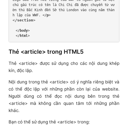
chú gấu trúc có tên là Chi Chi đã được chuyển từ vư
ờn thú Bắc Kinh đến Sở thú London vào cùng năm thàn
h lập của WWF. <
/p
>
<
/section
>

 <
/body
>
 <
/html
>
Thẻ <article> trong HTML5
Thẻ <article> được sử dụng cho các nội dung khép
kín, độc lập.
Nội dung trong thẻ <article> có ý nghĩa riêng biệt và
có thể độc lập với những phần còn lại của website.
Người dùng có thể đọc nội dung bên trong thẻ
<article> mà không cần quan tâm tới những phần
khác.
Bạn có thể sử dụng thẻ <article> trong: