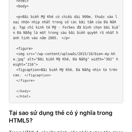
 <html>
 <body>
 <p>Bãi biển Mỹ Khê có chiều dài 900m, thuộc vào l
oại nhộn nhịp nhất trong số các bãi tắm của Đà Nẵn
g. Tạp chí kinh tế Mỹ - Forbes đã bình chọn bãi biể
n Đà Nẵng là một trong sáu bãi biển quyến rũ nhất h
ành tinh vào năm 2005.
 </p>
 <figure>
 <img src="/wp-content/uploads/2015/10/bien-my-kh
e.jpg" alt="Bãi biển Mỹ Khê, Đà Nẵng" width="302" h
eight="216">
 <figcaption>Bãi biển Mỹ Khê, Đà Nẵng nhìn từ trên 
cao.
 </figcaption>
 </figure>
 </body>
 </html>
Tại sao sử dụng thẻ có ý nghĩa trong
HTML5?