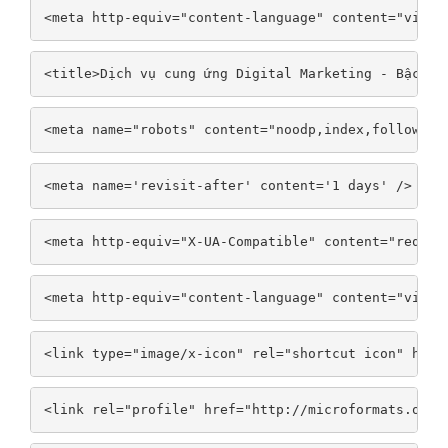
<meta http-equiv="content-language" content="vi" /
<title>Dịch vụ cung ứng Digital Marketing - Bậc Th
<meta name="robots" content="noodp,index,follow" /
<meta name='revisit-after' content='1 days' />
<meta http-equiv="X-UA-Compatible" content="requir
<meta http-equiv="content-language" content="vi" /
<link type="image/x-icon" rel="shortcut icon" href
<link rel="profile" href="http://microformats.org/