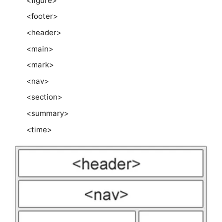
<figure>
<footer>
<header>
<main>
<mark>
<nav>
<section>
<summary>
<time>