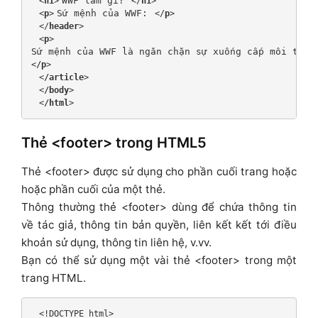
WWF làm gì?
 <
h1
>
 </
h1
>
Sứ mệnh của WWF:
 <
p
>
 </
p
>
 </
header
>
 <
p
>
Sứ mệnh của WWF là ngăn chặn sự xuống cấp môi trườ
<
/p
>
 <
/article
>
 <
/body
>
 <
/html
>
Thẻ <footer> trong HTML5
Thẻ <footer> được sử dụng cho phần cuối trang hoặc
hoặc phần cuối của một thẻ.
Thông thường thẻ <footer> dùng để chứa thông tin
về tác giả, thông tin bản quyền, liên kết kết tới điều
khoản sử dụng, thông tin liên hệ, v.vv.
Bạn có thể sử dụng một vài thẻ <footer> trong một
trang HTML.
 <!DOCTYPE html>