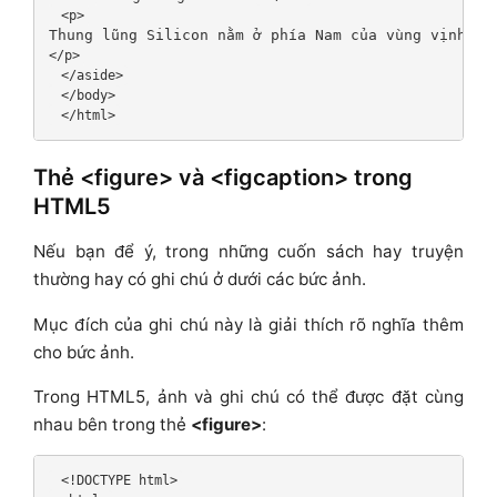
 <p>
Thung lũng Silicon nằm ở phía Nam của vùng vịnh Sa
</p>
 </aside>
 </body>
 </html>
Thẻ <figure> và <figcaption> trong
HTML5
Nếu bạn để ý, trong những cuốn sách hay truyện
thường hay có ghi chú ở dưới các bức ảnh.
Mục đích của ghi chú này là giải thích rõ nghĩa thêm
cho bức ảnh.
Trong HTML5, ảnh và ghi chú có thể được đặt cùng
nhau bên trong thẻ
<figure>
:
 <!DOCTYPE html>