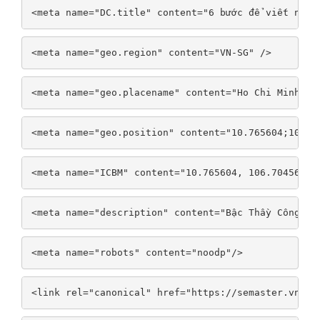
<meta name="DC.title" content="6 bước để viết nội 
<meta name="geo.region" content="VN-SG" />
<meta name="geo.placename" content="Ho Chi Minh" /
<meta name="geo.position" content="10.765604;106.7
<meta name="ICBM" content="10.765604, 106.704565" 
<meta name="description" content="Bậc Thầy Công Cụ
<meta name="robots" content="noodp"/>
<link rel="canonical" href="https://semaster.vn/" 