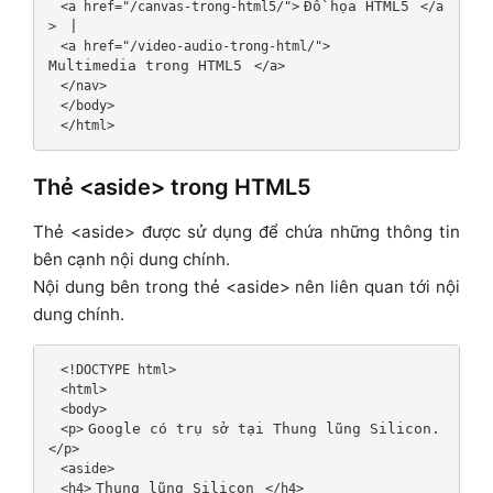
Đồ họa HTML5
 <a href="/canvas-trong-html5/">
 </a
>
 <a href="/video-audio-trong-html/">
Multimedia trong HTML5
 </a>
 </nav>
 </body>
 </html>
Thẻ <aside> trong HTML5
Thẻ <aside> được sử dụng để chứa những thông tin
bên cạnh nội dung chính.
Nội dung bên trong thẻ <aside> nên liên quan tới nội
dung chính.
 <!DOCTYPE html>
 <html>
 <body>
Google có trụ sở tại Thung lũng Silicon.
 <p>
</p>
 <aside>
Thung lũng Silicon
 <h4>
 </h4>