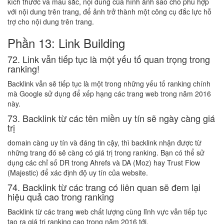
kích thước và màu sắc, nội dung của hình ảnh sao cho phù hợp
với nội dung trên trang, để ảnh trở thành một công cụ đắc lực hỗ
trợ cho nội dung trên trang.
Phần 13: Link Building
72. Link vẫn tiếp tục là một yếu tố quan trọng trong
ranking!
Backlink vẫn sẽ tiếp tục là một trong những yếu tố ranking chính
mà Google sử dụng để xếp hạng các trang web trong năm 2016
này.
73. Backlink từ các tên miền uy tín sẽ ngày càng giá
trị
domain càng uy tín và đáng tin cậy, thì backlink nhận được từ
những trang đó sẽ càng có giá trị trong ranking. Bạn có thể sử
dụng các chỉ số DR trong Ahrefs và DA (Moz) hay Trust Flow
(Majestic) để xác định độ uy tín của website.
74. Backlink từ các trang có liên quan sẽ đem lại
hiệu quả cao trong ranking
Backlink từ các trang web chất lượng cùng lĩnh vực vẫn tiếp tục
tạo ra giá trị ranking cao trong năm 2016 tới.