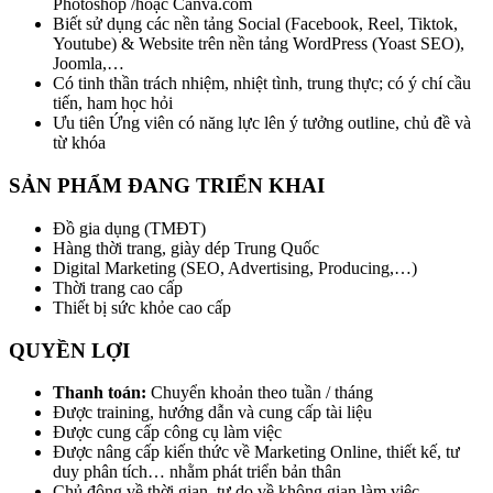
Photoshop /hoặc Canva.com
Biết sử dụng các nền tảng Social (Facebook, Reel, Tiktok,
Youtube) & Website trên nền tảng WordPress (Yoast SEO),
Joomla,…
Có tinh thần trách nhiệm, nhiệt tình, trung thực; có ý chí cầu
tiến, ham học hỏi
Ưu tiên Ứng viên có năng lực lên ý tưởng outline, chủ đề và
từ khóa
SẢN PHẨM ĐANG TRIỂN KHAI
Đồ gia dụng (TMĐT)
Hàng thời trang, giày dép Trung Quốc
Digital Marketing (SEO, Advertising, Producing,…)
Thời trang cao cấp
Thiết bị sức khỏe cao cấp
QUYỀN LỢI
Thanh toán:
Chuyển khoản theo tuần / tháng
Được training, hướng dẫn và cung cấp tài liệu
Được cung cấp công cụ làm việc
Được nâng cấp kiến thức về Marketing Online, thiết kế, tư
duy phân tích… nhằm phát triển bản thân
Chủ động về thời gian, tự do về không gian làm việc