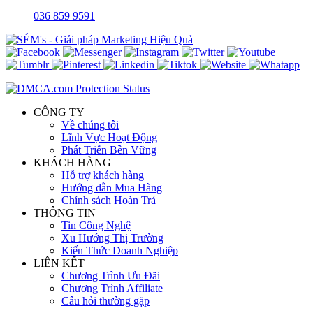
036 859 9591
CÔNG TY
Về chúng tôi
Lĩnh Vực Hoạt Động
Phát Triển Bền Vững
KHÁCH HÀNG
Hỗ trợ khách hàng
Hướng dẫn Mua Hàng
Chính sách Hoàn Trả
THÔNG TIN
Tin Công Nghệ
Xu Hướng Thị Trường
Kiến Thức Doanh Nghiệp
LIÊN KẾT
Chương Trình Ưu Đãi
Chương Trình Affiliate
Câu hỏi thường gặp