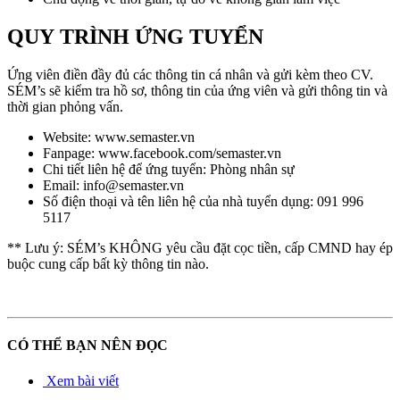
QUY TRÌNH ỨNG TUYỂN
Ứng viên điền đầy đủ các thông tin cá nhân và gửi kèm theo CV.
SÉM’s sẽ kiểm tra hồ sơ, thông tin của ứng viên và gửi thông tin và
thời gian phỏng vấn.
Website: www.semaster.vn
Fanpage: www.facebook.com/semaster.vn
Chi tiết liên hệ để ứng tuyển: Phòng nhân sự
Email: info@semaster.vn
Số điện thoại và tên liên hệ của nhà tuyển dụng: 091 996
5117
** Lưu ý: SÉM’s KHÔNG yêu cầu đặt cọc tiền, cấp CMND hay ép
buộc cung cấp bất kỳ thông tin nào.
CÓ THỂ BẠN NÊN ĐỌC
Xem bài viết