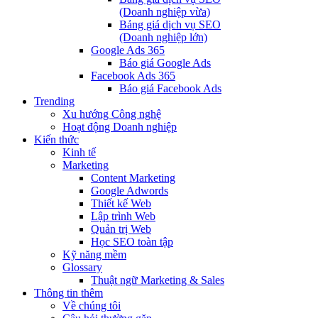
(Doanh nghiệp vừa)
Bảng giá dịch vụ SEO
(Doanh nghiệp lớn)
Google Ads 365
Báo giá Google Ads
Facebook Ads 365
Báo giá Facebook Ads
Trending
Xu hướng Công nghệ
Hoạt động Doanh nghiệp
Kiến thức
Kinh tế
Marketing
Content Marketing
Google Adwords
Thiết kế Web
Lập trình Web
Quản trị Web
Học SEO toàn tập
Kỹ năng mềm
Glossary
Thuật ngữ Marketing & Sales
Thông tin thêm
Về chúng tôi