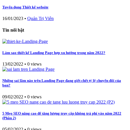
Tuyển dụng Thiết kế website
16/01/2023
•
Quản Trị Viên
Tin nổi bật
Làm sao thiết kế Landing Page hợp xu hướng trong năm 2022?
13/02/2022
•
0 views
Những sai lầm nào trên Landing Page đang giết chết tỷ lệ chuyển đổi của
bạn?
09/02/2022
•
0 views
5 Mẹo SEO nâng cao để tăng lượng truy cập không trả phí vào năm 2022
(Phần 2)
05/02/2022
•
0 views