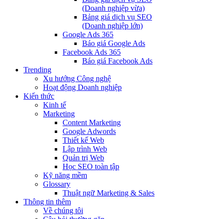
(Doanh nghiệp vừa)
Bảng giá dịch vụ SEO
(Doanh nghiệp lớn)
Google Ads 365
Báo giá Google Ads
Facebook Ads 365
Báo giá Facebook Ads
Trending
Xu hướng Công nghệ
Hoạt động Doanh nghiệp
Kiến thức
Kinh tế
Marketing
Content Marketing
Google Adwords
Thiết kế Web
Lập trình Web
Quản trị Web
Học SEO toàn tập
Kỹ năng mềm
Glossary
Thuật ngữ Marketing & Sales
Thông tin thêm
Về chúng tôi