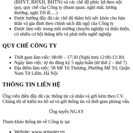
(BHYT, BHXH, BHTN) và các chế độ phúc lợi theo nội
quy, quy chế của Công ty (tham quan, nghỉ mát, lương
thưởng, nghỉ Tết lễ,…)
Được hưởng đầy đủ các chế độ thăm hỏi sức khỏe cho bản
thân và gia đình theo chính sách đãi ngộ của Công ty
Được làm việc trong môi trường chuyên nghiệp và thân thiện,
có nhiều cơ hội thăng tiến và phát triển nghề nghiệp
QUY CHẾ CÔNG TY
Thời gian làm việc: 08:00 – 17:30 (Nghỉ trưa 12:00-13:30)
Ngày làm việc: tự do đăng ký 5 ngày/tuần (từ thứ 2 – thứ 7)
Địa điểm làm việc: 58 Mễ Trì Thượng, Phường Mễ Trì, Quận
Nam Từ Liêm, Hà Nội
THÔNG TIN LIÊN HỆ
Ứng viên điền đầy đủ các thông tin cá nhân và gửi kèm theo CV.
Chúng tôi sẽ kiểm tra hồ sơ và gửi thông tin và thời gian phỏng vấn.
Ứng tuyển NGAY
Tham khảo thông tin về Công ty tại:
Website: www.semaster.vn