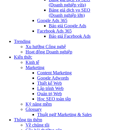
(Doanh nghiệp vừa)
Bảng giá dịch vụ SEO
(Doanh nghiệp lớn)
Google Ads 365
Báo giá Google Ads
Facebook Ads 365
Báo giá Facebook Ads
Trending
Xu hướng Công nghệ
Hoạt động Doanh nghiệp
Kiến thức
Kinh tế
Marketing
Content Marketing
Google Adwords
Thiết kế Web
Lập trình Web
Quản trị Web
Học SEO toàn tập
Kỹ năng mềm
Glossary
Thuật ngữ Marketing & Sales
Thông tin thêm
Về chúng tôi