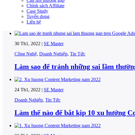
Câu hỏi thường gặp
Chính sách Affiliate
Case Study
Tuyển dụng
Liên hệ
30 Th1, 2022 |
SE Master
Công Nghệ
,
Doanh Nghiệp
,
Tin Tức
Làm sao để tránh những sai lầm thườn
24 Th1, 2022 |
SE Master
Doanh Nghiệp
,
Tin Tức
Làm thế nào để bắt kịp 10 xu hướng C