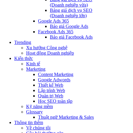
(Doanh nghiệp vừa)
Bảng giá dịch vụ SEO
(Doanh nghiệp lớn)
Google Ads 365
Báo giá Google Ads
Facebook Ads 365
Báo giá Facebook Ads
Trending
Xu hướng Công nghệ
Hoạt động Doanh nghiệp
Kiến thức
Kinh tế
Marketing
Content Marketing
Google Adwords
Thiết kế Web
Lập trình Web
Quản trị Web
Học SEO toàn tập
Kỹ năng mềm
Glossary
Thuật ngữ Marketing & Sales
Thông tin thêm
Về chúng tôi