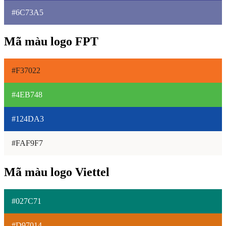
#6C73A5
Mã màu logo FPT
#F37022
#4EB748
#124DA3
#FAF9F7
Mã màu logo Viettel
#027C71
#D97014