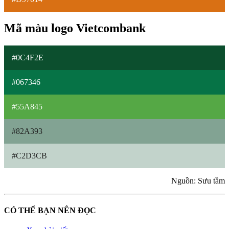
Mã màu logo Vietcombank
#0C4F2E
#067346
#55A845
#82A393
#C2D3CB
Nguồn: Sưu tầm
CÓ THỂ BẠN NÊN ĐỌC