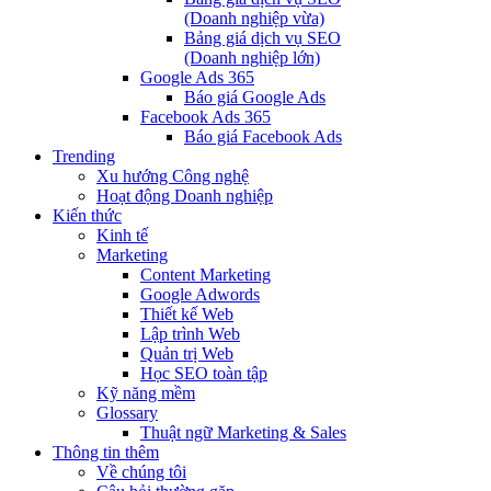
(Doanh nghiệp vừa)
Bảng giá dịch vụ SEO
(Doanh nghiệp lớn)
Google Ads 365
Báo giá Google Ads
Facebook Ads 365
Báo giá Facebook Ads
Trending
Xu hướng Công nghệ
Hoạt động Doanh nghiệp
Kiến thức
Kinh tế
Marketing
Content Marketing
Google Adwords
Thiết kế Web
Lập trình Web
Quản trị Web
Học SEO toàn tập
Kỹ năng mềm
Glossary
Thuật ngữ Marketing & Sales
Thông tin thêm
Về chúng tôi