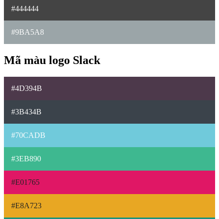
#444444
#9BA5A8
Mã màu logo Slack
#4D394B
#3B434B
#70CADB
#3EB890
#E01765
#E8A723