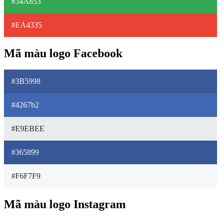
#34A853
#EA4335
Mã màu logo Facebook
#3B5998
#4267b2
#E9EBEE
#365899
#F6F7F9
Mã màu logo Instagram