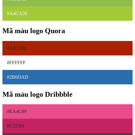
#A4CA39
Mã màu logo Quora
#AA2200
#FFFFFF
#2B6DAD
Mã màu logo Dribbble
#EA4C89
#C32361