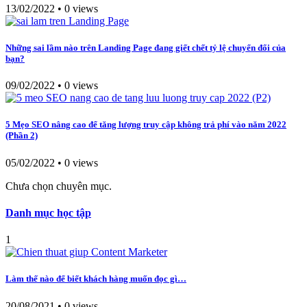
13/02/2022
•
0 views
Những sai lầm nào trên Landing Page đang giết chết tỷ lệ chuyển đổi của
bạn?
09/02/2022
•
0 views
5 Mẹo SEO nâng cao để tăng lượng truy cập không trả phí vào năm 2022
(Phần 2)
05/02/2022
•
0 views
Chưa chọn chuyên mục.
Danh mục học tập
1
Làm thế nào để biết khách hàng muốn đọc gì…
20/08/2021
•
0 views