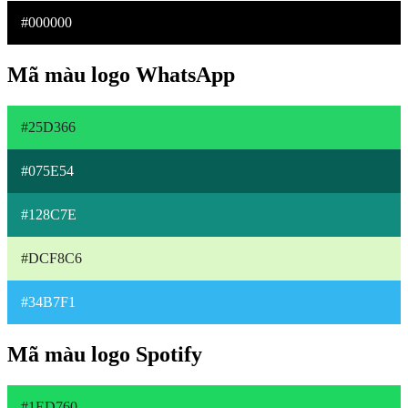
#000000
Mã màu logo WhatsApp
#25D366
#075E54
#128C7E
#DCF8C6
#34B7F1
Mã màu logo Spotify
#1ED760