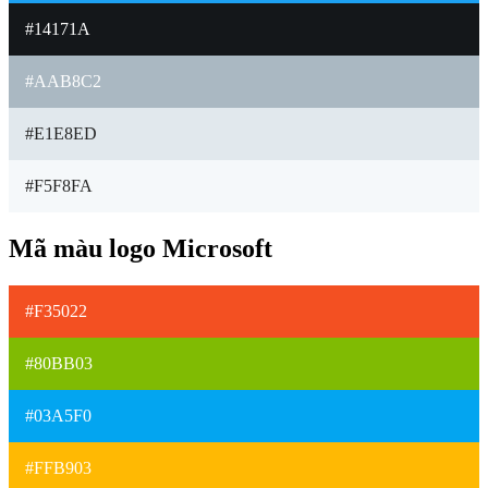
#14171A
#AAB8C2
#E1E8ED
#F5F8FA
Mã màu logo Microsoft
#F35022
#80BB03
#03A5F0
#FFB903