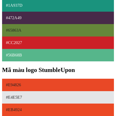
#1A937D
#472A49
#65863A
#CC2027
#56B68B
Mã màu logo StumbleUpon
#E94826
#E4E5E7
#EB4924