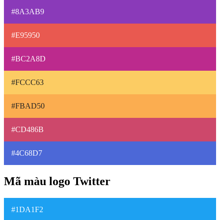
#8A3AB9
#E95950
#BC2A8D
#FCCC63
#FBAD50
#CD486B
#4C68D7
Mã màu logo Twitter
#1DA1F2