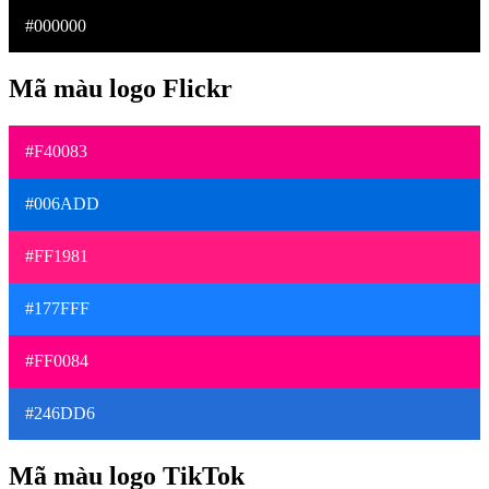
#000000
Mã màu logo Flickr
#F40083
#006ADD
#FF1981
#177FFF
#FF0084
#246DD6
Mã màu logo TikTok