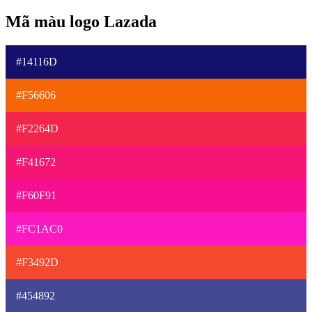
Mã màu logo Lazada
#14116D
#F56606
#F2264D
#F41672
#F60F91
#FC1AC0
#F3492D
#454892