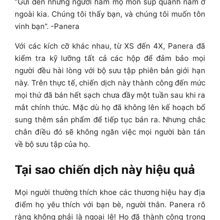
“Gửi đến những người hâm mộ món súp quanh năm ở
ngoài kia. Chúng tôi thấy bạn, và chúng tôi muốn tôn
vinh bạn”. -Panera
Với các kích cỡ khác nhau, từ XS đến 4X, Panera đã
kiểm tra kỹ lưỡng tất cả các hộp để đảm bảo mọi
người đều hài lòng với bộ sưu tập phiên bản giới hạn
này. Trên thực tế, chiến dịch này thành công đến mức
mọi thứ đã bán hết sạch chưa đầy một tuần sau khi ra
mắt chính thức. Mặc dù họ đã không lên kế hoạch bổ
sung thêm sản phẩm để tiếp tục bán ra. Nhưng chắc
chắn điều đó sẽ không ngăn việc mọi người bàn tán
về bộ sưu tập của họ.
Tại sao chiến dịch này hiệu quả
Mọi người thường thích khoe các thương hiệu hay địa
điểm họ yêu thích với bạn bè, người thân. Panera rõ
ràng không phải là ngoại lệ! Họ đã thành công trong