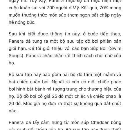
ngày hè. Tuy vậy, Panera thực sự đã thực hiện một
cuộc khảo sát với 700 người ở Mỹ. Kết quả, 70% mong
muốn thưởng thức món súp thơm ngon bất chấp ngày
hè nóng bức.
Sau khi biết được thông tin này, ở bước tiếp theo,
Panera đã tung ra một bộ sưu tập đồ bơi phiên bản
giới hạn. Để tôi giới thiệu với các bạn Súp Bơi (Swim
Soups). Panera chắc chắn rất thích cách chơi chữ của
họ.
Bộ sưu tập này bao gồm hai bộ đồ tắm một mảnh và
hai chiếc quần bơi. Ngoài ra còn có một chiếc phao
bơi hình bát bánh mì tượng trưng cho thương hiệu của
họ. Bộ đồ bơi có giá 25 đô một chiếc và chiếc phao là
20 đô. Mức giá họ đưa ra thật sự không quá đắt chút
nào.
Panera đã lấy cảm hứng từ món súp Cheddar bông
cải xanh nổi tiếng của họ. Bộ sưu tập này được thiết