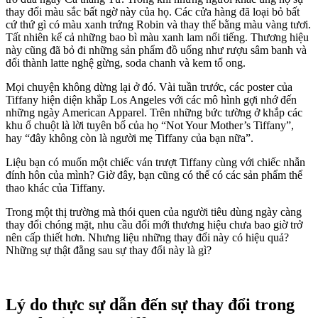
thay đổi màu sắc bất ngờ này của họ. Các cửa hàng đã loại bỏ bất
cứ thứ gì có màu xanh trứng Robin và thay thế bằng màu vàng tươi.
Tất nhiên kể cả những bao bì màu xanh lam nổi tiếng. Thương hiệu
này cũng đã bỏ đi những sản phẩm đồ uống như rượu sâm banh và
đổi thành latte nghệ gừng, soda chanh và kem tổ ong.
Mọi chuyện không dừng lại ở đó. Vài tuần trước, các poster của
Tiffany hiện diện khắp Los Angeles với các mô hình gợi nhớ đến
những ngày American Apparel. Trên những bức tường ở khắp các
khu ổ chuột là lời tuyên bố của họ “Not Your Mother’s Tiffany”,
hay “đây không còn là người mẹ Tiffany của bạn nữa”.
Liệu bạn có muốn một chiếc ván trượt Tiffany cùng với chiếc nhẫn
đính hôn của mình? Giờ đây, bạn cũng có thể có các sản phẩm thể
thao khác của Tiffany.
Trong một thị trường mà thói quen của người tiêu dùng ngày càng
thay đổi chóng mặt, nhu cầu đổi mới thương hiệu chưa bao giờ trở
nên cấp thiết hơn. Nhưng liệu những thay đổi này có hiệu quả?
Những sự thật đằng sau sự thay đổi này là gì?
Lý do thực sự dẫn đến sự thay đổi trong