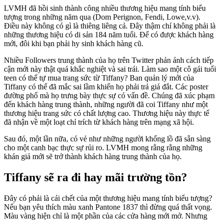
LVMH đã hồi sinh thành công nhiều thương hiệu mang tính biểu
tượng trong những năm qua (Dom Perignon, Fendi, Lowe,v.v).
Điều này không có gì là thiêng liêng cả. Đây thậm chí không phải là
những thương hiệu có di sản 184 năm tuổi. Để có được khách hàng
mới, đôi khi bạn phải hy sinh khách hàng cũ.
Nhiều Followers trung thành của họ trên Twitter phản ánh cách tiếp
cận mới này thật quá khắc nghiệt và sai trái. Làm sao một cô gái tuổi
teen có thể tự mua trang sức từ Tiffany? Ban quản lý mới của
Tiffany có thể đã mắc sai lầm khiến họ phải trả giá đắt. Các poster
đường phố mà họ trưng bày thực sự có vấn đề. Chúng đã xúc phạm
đến khách hàng trung thành, những người đã coi Tiffany như một
thương hiệu trang sức có chất lượng cao. Thương hiệu này thực tế
đã nhận về một loạt chỉ trích từ khách hàng trên mạng xã hội.
Sau đó, một lần nữa, có vẻ như những người khổng lồ đã sẵn sàng
cho một canh bạc thực sự rủi ro. LVMH mong rằng rằng những
khán giả mới sẽ trở thành khách hàng trung thành của họ.
Tiffany sẽ ra đi hay mãi trường tồn?
Đây có phải là cái chết của một thương hiệu mang tính biểu tượng?
Nếu bạn yêu thích màu xanh Pantone 1837 thì đừng quá thất vọng.
Màu vàng hiện chỉ là một phần của các cửa hàng mới mở. Nhưng