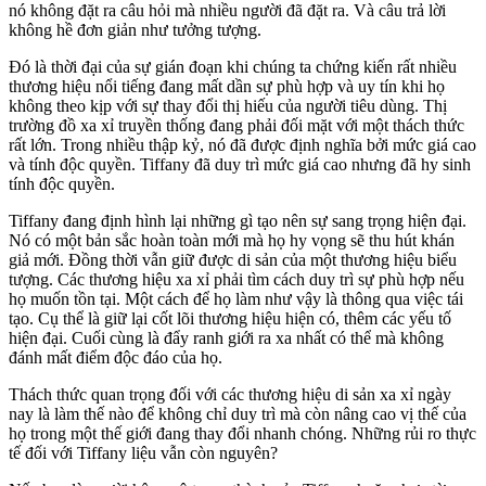
nó không đặt ra câu hỏi mà nhiều người đã đặt ra. Và câu trả lời
không hề đơn giản như tưởng tượng.
Đó là thời đại của sự gián đoạn khi chúng ta chứng kiến rất ​​nhiều
thương hiệu nổi tiếng đang mất dần sự phù hợp và uy tín khi họ
không theo kịp với sự thay đổi thị hiếu của người tiêu dùng. Thị
trường đồ xa xỉ truyền thống đang phải đối mặt với một thách thức
rất lớn. Trong nhiều thập kỷ, nó đã được định nghĩa bởi mức giá cao
và tính độc quyền. Tiffany đã duy trì mức giá cao nhưng đã hy sinh
tính độc quyền.
Tiffany đang định hình lại những gì tạo nên sự sang trọng hiện đại.
Nó có một bản sắc hoàn toàn mới mà họ hy vọng sẽ thu hút khán
giả mới. Đồng thời vẫn giữ được di sản của một thương hiệu biểu
tượng. Các thương hiệu xa xỉ phải tìm cách duy trì sự phù hợp nếu
họ muốn tồn tại. Một cách để họ làm như vậy là thông qua việc tái
tạo. Cụ thể là giữ lại cốt lõi thương hiệu hiện có, thêm các yếu tố
hiện đại. Cuối cùng là đẩy ranh giới ra xa nhất có thể mà không
đánh mất điểm độc đáo của họ.
Thách thức quan trọng đối với các thương hiệu di sản xa xỉ ngày
nay là làm thế nào để không chỉ duy trì mà còn nâng cao vị thế của
họ trong một thế giới đang thay đổi nhanh chóng. Những rủi ro thực
tế đối với Tiffany liệu vẫn còn nguyên?