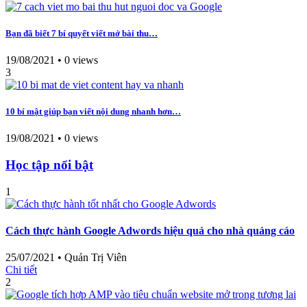
Bạn đã biết 7 bí quyết viết mở bài thu…
19/08/2021
•
0 views
3
10 bí mật giúp bạn viết nội dung nhanh hơn…
19/08/2021
•
0 views
Học tập nổi bật
1
Cách thực hành Google Adwords hiệu quả cho nhà quảng cáo
25/07/2021
•
Quản Trị Viên
Chi tiết
2