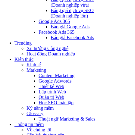
(Doanh nghiệp vừa)
Bảng giá dịch vụ SEO
(Doanh nghiệp lớn)
Google Ads 365
Báo giá Google Ads
Facebook Ads 365
Báo giá Facebook Ads
Trending
Xu hướng Công nghệ
Hoạt động Doanh nghiệp
Kiến thức
Kinh tế
Marketing
Content Marketing
Google Adwords
Thiết kế Web
Lập trình Web
Quản trị Web
Học SEO toàn tập
Kỹ năng mềm
Glossary
Thuật ngữ Marketing & Sales
Thông tin thêm
Về chúng tôi