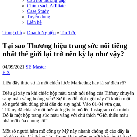
Câu hỏi thường gặp
Chính sách Affiliate
Case Study
Tuyển dụng
Liên hệ
Trang chủ
»
Doanh Nghiệp
»
Tin Tức
Tại sao Thương hiệu trang sức nổi tiếng
nhất thế giới lại trở nên kỳ lạ như vậy?
04/09/2021
SE Master
F
X
Liệu đây thực sự là một chiến lược Marketing hay là sự điên rồ?
Điều gì xảy ra khi chiếc hộp màu xanh nổi tiếng của Tiffany chuyển
sang màu vàng hoàng yến? Sự thay đổi đột ngột này đã khiến một
số người tiêu dùng phải đắn đo suy nghĩ. Vào 01-04 vừa qua,
Tiffany đã chia sẻ một bức ảnh gây tò mò lên Instagram của mình.
Đó là một hộp trang sức màu vàng với chú thích “Giới thiệu màu
nhà mới của chúng tôi”.
Một số người hâm mộ công ty Mỹ này nhanh chóng tố cáo đây là
trò đùa ngày Cá tháng Tư. Trong khi những người khác ủng hộ sự