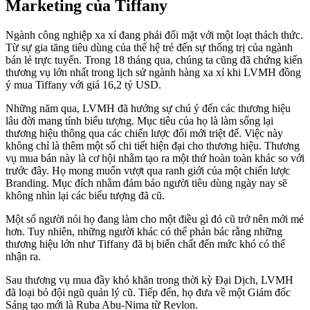
Marketing của Tiffany
Ngành công nghiệp xa xỉ đang phải đối mặt với một loạt thách thức.
Từ sự gia tăng tiêu dùng của thế hệ trẻ đến sự thống trị của ngành
bán lẻ trực tuyến. Trong 18 tháng qua, chúng ta cũng đã chứng kiến
​​thương vụ lớn nhất trong lịch sử ngành hàng xa xỉ khi LVMH đồng
ý mua Tiffany với giá 16,2 tỷ USD.
Những năm qua, LVMH đã hướng sự chú ý đến các thương hiệu
lâu đời mang tính biểu tượng. Mục tiêu của họ là làm sống lại
thương hiệu thông qua các chiến lược đổi mới triệt để. Việc này
không chỉ là thêm một số chi tiết hiện đại cho thương hiệu. Thương
vụ mua bán này là cơ hội nhằm tạo ra một thứ hoàn toàn khác so với
trước đây. Họ mong muốn vượt qua ranh giới của một chiến lược
Branding. Mục đích nhằm đảm bảo người tiêu dùng ngày nay sẽ
không nhìn lại các biểu tượng đã cũ.
Một số người nói họ đang làm cho một điều gì đó cũ trở nên mới mẻ
hơn. Tuy nhiên, những người khác có thể phản bác rằng những
thương hiệu lớn như Tiffany đã bị biến chất đến mức khó có thể
nhận ra.
Sau thương vụ mua đầy khó khăn trong thời kỳ Đại Dịch, LVMH
đã loại bỏ đội ngũ quản lý cũ. Tiếp đến, họ đưa về một Giám đốc
Sáng tạo mới là Ruba Abu-Nima từ Revlon.