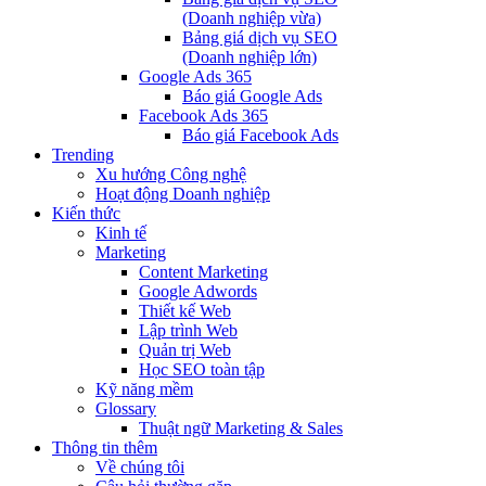
(Doanh nghiệp vừa)
Bảng giá dịch vụ SEO
(Doanh nghiệp lớn)
Google Ads 365
Báo giá Google Ads
Facebook Ads 365
Báo giá Facebook Ads
Trending
Xu hướng Công nghệ
Hoạt động Doanh nghiệp
Kiến thức
Kinh tế
Marketing
Content Marketing
Google Adwords
Thiết kế Web
Lập trình Web
Quản trị Web
Học SEO toàn tập
Kỹ năng mềm
Glossary
Thuật ngữ Marketing & Sales
Thông tin thêm
Về chúng tôi