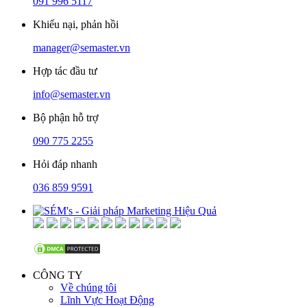
091 996 5117
Khiếu nại, phản hồi
manager@semaster.vn
Hợp tác đầu tư
info@semaster.vn
Bộ phận hỗ trợ
090 775 2255
Hỏi đáp nhanh
036 859 9591
CÔNG TY
Về chúng tôi
Lĩnh Vực Hoạt Động