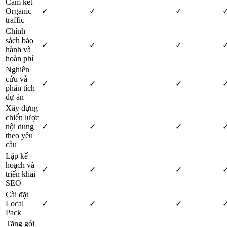
Cam kết
Organic
✓
✓
✓
traffic
Chính
sách bảo
✓
✓
✓
hành và
hoàn phí
Nghiên
cứu và
✓
✓
✓
phân tích
dự án
Xây dựng
chiến lược
nội dung
✓
✓
✓
theo yêu
cầu
Lập kế
hoạch và
✓
✓
✓
triển khai
SEO
Cài đặt
Local
✓
✓
✓
Pack
Tặng gói