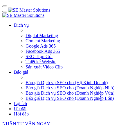
Dịch vụ
Digital Marketing
Content Marketing
Google Ads 365
Facebook Ads 365
SEO Trọn Gói
Thiết kế Website
Sản xuất Video Clip
Báo giá
Báo giá Dịch vụ SEO cho (Hộ Kinh Doanh)
Báo giá Dịch vụ SEO cho (Doanh Nghiệp Nhỏ)
Báo giá Dịch vụ SEO cho (Doanh Nghiệp Vừa)
Báo giá Dịch vụ SEO cho (Doanh Nghiệp Lớn)
Lợi ích
Ưu đãi
Hỏi đáp
NHẬN TƯ VẤN NGAY!