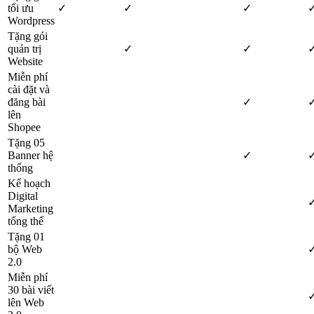
tối ưu
✓
✓
✓
Wordpress
Tặng gói
quản trị
✓
✓
Website
Miễn phí
cài đặt và
đăng bài
✓
lên
Shopee
Tặng 05
Banner hệ
✓
thống
Kế hoạch
Digital
Marketing
tổng thể
Tặng 01
bộ Web
2.0
Miễn phí
30 bài viết
lên Web