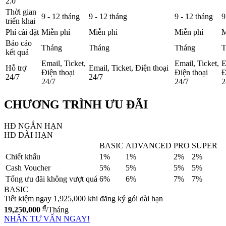
2.0
Thời gian
9 - 12 tháng
9 - 12 tháng
9 - 12 tháng
9
triển khai
Phí cài đặt
Miễn phí
Miễn phí
Miễn phí
M
Báo cáo
Tháng
Tháng
Tháng
T
kết quả
Email, Ticket,
Email, Ticket,
E
Hỗ trợ
Email, Ticket, Điện thoại
Điện thoại
Điện thoại
Đ
24/7
24/7
24/7
24/7
2
CHƯƠNG TRÌNH ƯU ĐÃI
HĐ NGẮN HẠN
HĐ DÀI HẠN
ƯU ĐÃI
BASIC
ADVANCED
PRO
SUPER
Chiết khấu
1%
1%
2%
2%
Cash Voucher
5%
5%
5%
5%
Tổng ưu đãi không vượt quá
6%
6%
7%
7%
BASIC
Tiết kiệm ngay 1,925,000 khi đăng ký gói dài hạn
đ
19,250,000
/Tháng
NHẬN TƯ VẤN NGAY!