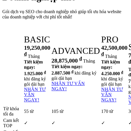
Gói dịch vụ SEO cho doanh nghiệp nhỏ giúp tối ưu hóa website
của doanh nghiệp với chi phí tốt nhất!
BASIC
PRO
19,250,000
42,500,000
ADVANCED
đ
đ
7
Tháng
Tháng
đ
28,875,000
Tháng
đ
Tiết kiệm
Tiết kiệm
Tiết kiệm ngay:
ngay:
ngay:
T
đ
đ
đ
2.887.500
khi đăng ký
1.925.000
4.250.000
đ
gói dài hạn
khi đăng ký
khi đăng ký
7
NHẬN TƯ VẤN
gói dài hạn
gói dài hạn
k
NGAY!
NHẬN TƯ
NHẬN TƯ
g
VẤN
VẤN
NGAY!
NGAY!
Từ khóa
55 từ
105 từ
170 từ
3
tối đa
Cam kết
✓
✓
✓
TOP